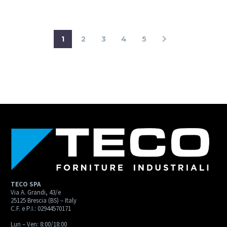
1
2
3
4
5
TECO SPA
Via A. Grandi, 43/e
25125 Brescia (BS) – Italy
C.F. e P.I.: 02944570171
Lun – Ven: 8:00/18:00