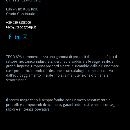
C.F. e P.I.: 02944570171
Lun – Ven: 8:00/18:00
Orario Continuato
+39 030 3588600
teco@tecogroup.it
TECO SPA commercializza una gamma di prodotti di alta qualità per il
settore meccanico industriale, destinati a soddisfare le esigenze delle
grandi imprese. Propone prodotti e pezzi di ricambio delle più rinomate
case produttrici mondiali e dispone di un catalogo completo che va
dall’equipaggiamento iniziale fino alla manutenzione ordinaria e
straordinaria.
Il nostro magazzino è sempre fornito con un vasto assortimento di
prodotti e componenti di ricambio, garantendo così tempi di consegna
rapidi e efficienza operativa.