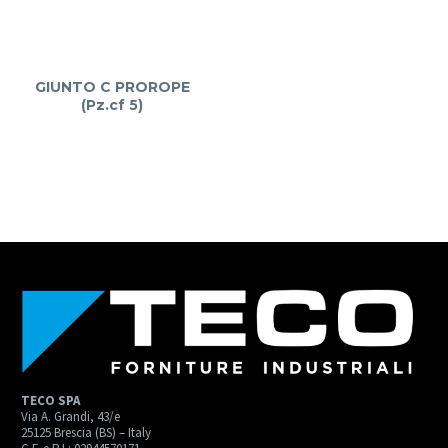
GIUNTO C PROROPE
(Pz.cf 5)
TECO SPA
Via A. Grandi, 43/e
25125 Brescia (BS) – Italy