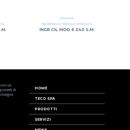
O 6
INGRANAGGI
,
MODULO
,
MODULO 6
.M.
INGR CIL MOD 6 Z40 S.M.
 con un
HOME
ponenti di
consegna
TECO SPA
PRODOTTI
SERVIZI
NEWS