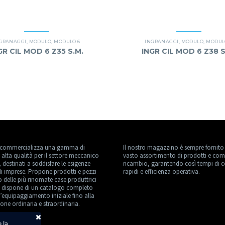
GRANAGGI
,
MODULO
,
MODULO 6
INGRANAGGI
,
MODULO
,
MODUL
GR CIL MOD 6 Z35 S.M.
INGR CIL MOD 6 Z38 S
commercializza una gamma di
Il nostro magazzino è sempre fornito
 alta qualità per il settore meccanico
vasto assortimento di prodotti e com
, destinati a soddisfare le esigenze
ricambio, garantendo così tempi di 
di imprese. Propone prodotti e pezzi
rapidi e efficienza operativa.
o delle più rinomate case produttrici
 dispone di un catalogo completo
l’equipaggiamento iniziale fino alla
ne ordinaria e straordinaria.
e la