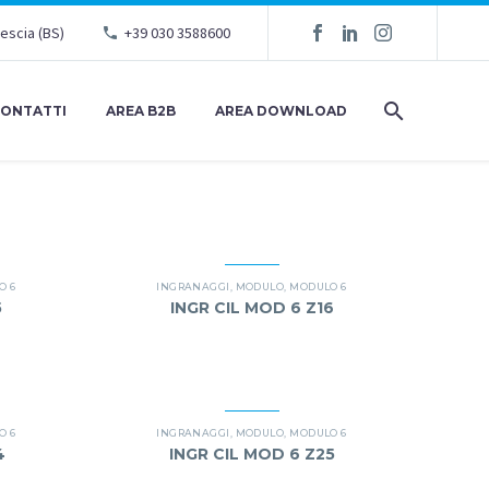
rescia (BS)
+39 030 3588600
ONTATTI
AREA B2B
AREA DOWNLOAD
O 6
INGRANAGGI
,
MODULO
,
MODULO 6
5
INGR CIL MOD 6 Z16
O 6
INGRANAGGI
,
MODULO
,
MODULO 6
4
INGR CIL MOD 6 Z25