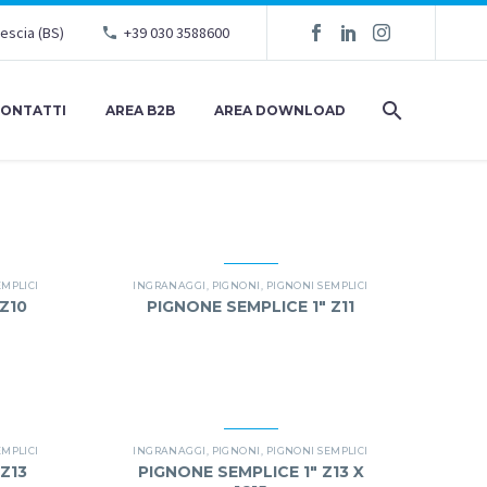
rescia (BS)
+39 030 3588600
ONTATTI
AREA B2B
AREA DOWNLOAD
EMPLICI
INGRANAGGI
,
PIGNONI
,
PIGNONI SEMPLICI
Z10
PIGNONE SEMPLICE 1″ Z11
EMPLICI
INGRANAGGI
,
PIGNONI
,
PIGNONI SEMPLICI
Z13
PIGNONE SEMPLICE 1″ Z13 X