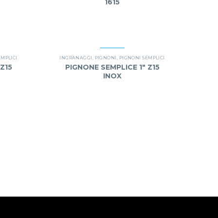
1615
EMPLICI
INGRANAGGI
,
PIGNONI
,
PIGNONI SEMPLICI
Z15
PIGNONE SEMPLICE 1″ Z15
INOX