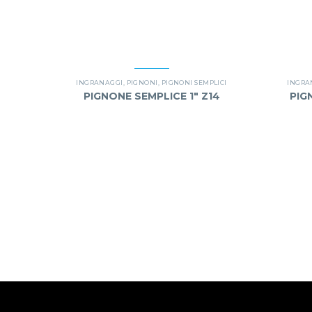
INGRANAGGI
,
PIGNONI
,
PIGNONI SEMPLICI
INGRA
PIGNONE SEMPLICE 1″ Z14
PIG