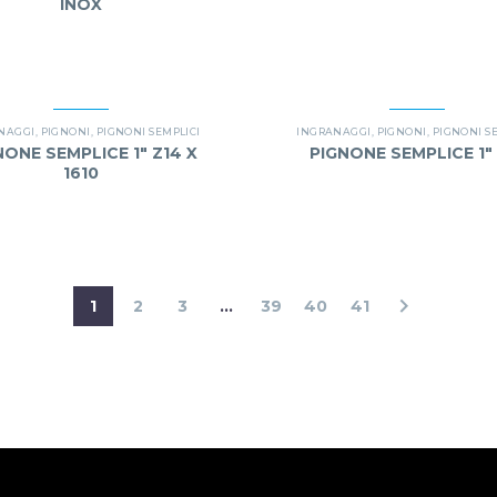
INOX
NAGGI
,
PIGNONI
,
PIGNONI SEMPLICI
INGRANAGGI
,
PIGNONI
,
PIGNONI S
NONE SEMPLICE 1″ Z14 X
PIGNONE SEMPLICE 1″ 
1610
1
2
3
...
39
40
41