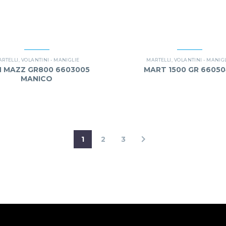
RTELLI
,
VOLANTINI - MANIGLIE
MARTELLI
,
VOLANTINI - MANIG
 MAZZ GR800 6603005
MART 1500 GR 6605
MANICO
1
2
3