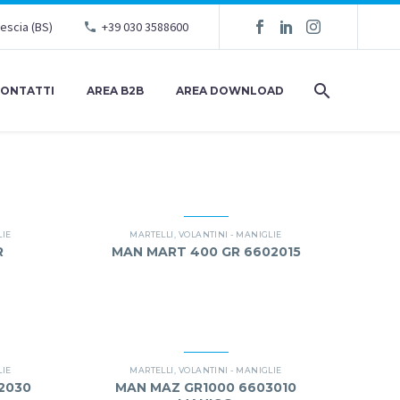
rescia (BS)
+39 030 3588600
ONTATTI
AREA B2B
AREA DOWNLOAD
LIE
MARTELLI
,
VOLANTINI - MANIGLIE
R
MAN MART 400 GR 6602015
LIE
MARTELLI
,
VOLANTINI - MANIGLIE
2030
MAN MAZ GR1000 6603010