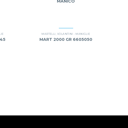
MANICO
LIE
MARTELLI
,
VOLANTINI - MANIGLIE
045
MART 2000 GR 6605050