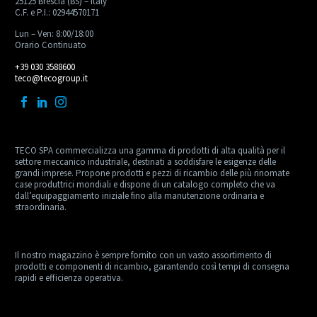
25125 Brescia (BS) – Italy
C.F. e P.I.: 02944570171
Lun – Ven: 8:00/18:00
Orario Continuato
+39 030 3588600
teco@tecogroup.it
TECO SPA commercializza una gamma di prodotti di alta qualità per il
settore meccanico industriale, destinati a soddisfare le esigenze delle
grandi imprese. Propone prodotti e pezzi di ricambio delle più rinomate
case produttrici mondiali e dispone di un catalogo completo che va
dall’equipaggiamento iniziale fino alla manutenzione ordinaria e
straordinaria.
Il nostro magazzino è sempre fornito con un vasto assortimento di
prodotti e componenti di ricambio, garantendo così tempi di consegna
rapidi e efficienza operativa.