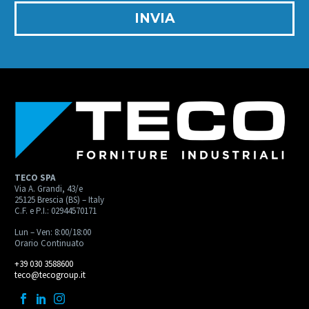
TECO SPA
Via A. Grandi, 43/e
25125 Brescia (BS) – Italy
C.F. e P.I.: 02944570171
Lun – Ven: 8:00/18:00
Orario Continuato
+39 030 3588600
teco@tecogroup.it