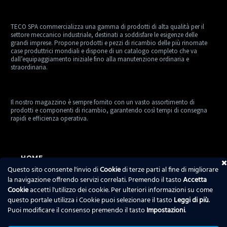
TECO SPA commercializza una gamma di prodotti di alta qualità per il
settore meccanico industriale, destinati a soddisfare le esigenze delle
grandi imprese. Propone prodotti e pezzi di ricambio delle più rinomate
case produttrici mondiali e dispone di un catalogo completo che va
dall’equipaggiamento iniziale fino alla manutenzione ordinaria e
straordinaria.
Il nostro magazzino è sempre fornito con un vasto assortimento di
prodotti e componenti di ricambio, garantendo così tempi di consegna
rapidi e efficienza operativa.
HOME
Questo sito consente l'invio di
Cookie
di terze parti al fine di migliorare
TECO SPA
la navigazione offrendo servizi correlati. Premendo il tasto
Accetta
Cookie
accetti l'utilizzo dei cookie. Per ulteriori informazioni su come
PRODOTTI
questo portale utilizza i Cookie puoi selezionare il tasto
Leggi di più
.
Puoi modificare il consenso premendo il tasto
Impostazioni
.
SERVIZI