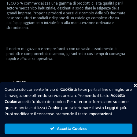
TECO SPA commercializza una gamma di prodotti di alta qualità per il
settore meccanico industriale, destinati a soddisfare le esigenze delle
grandi imprese. Propone prodotti e pezzi di ricambio delle più rinomate
case produttrici mondiali e dispone di un catalogo completo che va
dall’equipaggiamento iniziale fino alla manutenzione ordinaria e
straordinaria.
Il nostro magazzino è sempre fornito con un vasto assortimento di
prodotti e componenti di ricambio, garantendo così tempi di consegna
rapidi e efficienza operativa.
HOME
Questo sito consente l'invio di
Cookie
di terze parti al fine di migliorare
TECO SPA
la navigazione offrendo servizi correlati. Premendo il tasto
Accetta
Cookie
accetti l'utilizzo dei cookie. Per ulteriori informazioni su come
PRODOTTI
questo portale utilizza i Cookie puoi selezionare il tasto
Leggi di più
.
Puoi modificare il consenso premendo il tasto
Impostazioni
.
SERVIZI
NEWS
Accetta Cookies