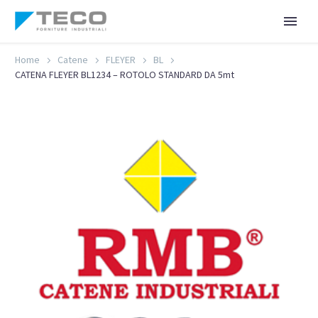
Home
Catene
FLEYER
BL
CATENA FLEYER BL1234 – ROTOLO STANDARD DA 5mt