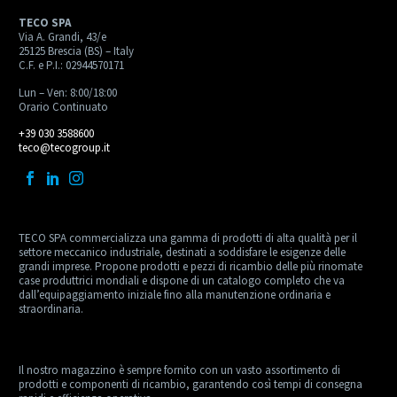
TECO SPA
Via A. Grandi, 43/e
25125 Brescia (BS) – Italy
C.F. e P.I.: 02944570171
Lun – Ven: 8:00/18:00
Orario Continuato
+39 030 3588600
teco@tecogroup.it
TECO SPA commercializza una gamma di prodotti di alta qualità per il
settore meccanico industriale, destinati a soddisfare le esigenze delle
grandi imprese. Propone prodotti e pezzi di ricambio delle più rinomate
case produttrici mondiali e dispone di un catalogo completo che va
dall’equipaggiamento iniziale fino alla manutenzione ordinaria e
straordinaria.
Il nostro magazzino è sempre fornito con un vasto assortimento di
prodotti e componenti di ricambio, garantendo così tempi di consegna